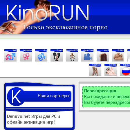
Переадресация...
Наши партнеры
Вы покидаете и перех
Вы будете переадресо
Denuvo.net Игры для РС и
офлайн активации игр!