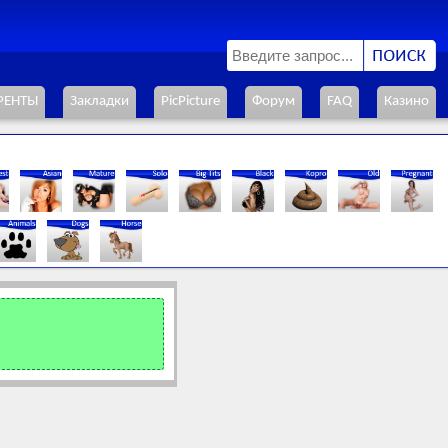
РЕНТЫ
Закладки
PicPicture
Форум
FAQ
Казино