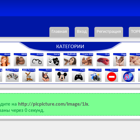
Главная
Вход
Регистрация
ТОР
одите на
http://picpicture.com/image/1Jx
.
ваны через
0
секунд.