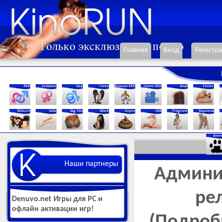
Главная
Вход
Регистр
Наши партнеры
Админис
ре
Denuvo.net Игры для РС и
офлайн активации игр!