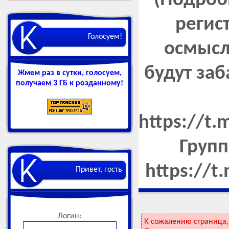
(Подроб
регис
Голосуем!
осмысл
будут за
Жмем раз в сутки, голосуем,
получаем 3 ГБ к розданному!
https://t
Групп
https://t
Привет, гость
Логин:
К сожалению страница,