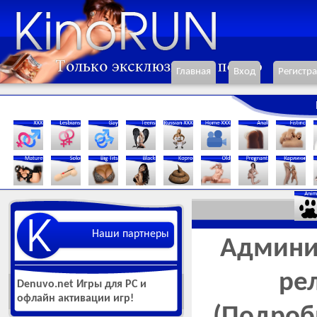
Главная
Вход
Регистр
Наши партнеры
Админис
ре
Denuvo.net Игры для РС и
офлайн активации игр!