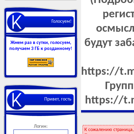
(Подроб
регис
Голосуем!
осмысл
будут за
Жмем раз в сутки, голосуем,
получаем 3 ГБ к розданному!
https://t
Групп
https://t
Привет, гость
Логин:
К сожалению страница,