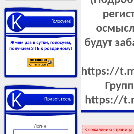
(Подроб
регис
Голосуем!
осмысл
будут за
Жмем раз в сутки, голосуем,
получаем 3 ГБ к розданному!
https://t
Групп
https://t
Привет, гость
Логин:
К сожалению страница,