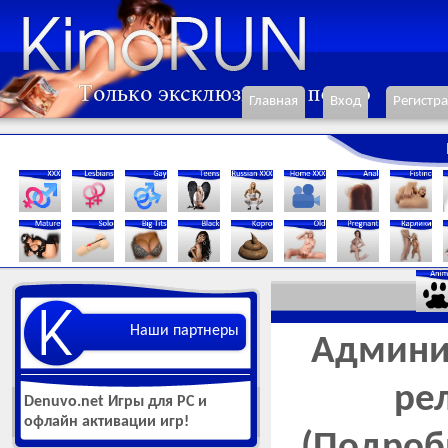
Главная
Вход
Регистр
Наши партнеры
Админис
ре
Denuvo.net Игры для РС и
офлайн активации игр!