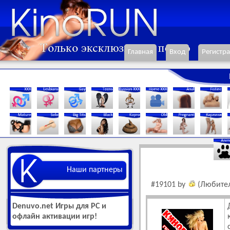
Главная
Вход
Регистр
Наши партнеры
#19101 by
(Любител
Denuvo.net Игры для РС и
офлайн активации игр!