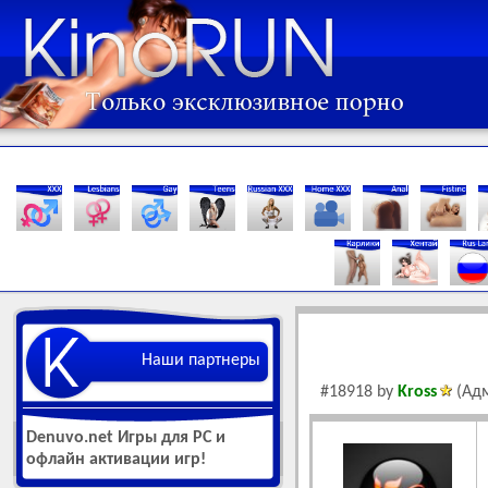
Наши партнеры
#18918 by
Kross
(Адм
Denuvo.net Игры для РС и
офлайн активации игр!