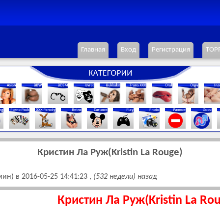
Главная
Вход
Регистрация
ТОР
Кристин Ла Руж(Kristin La Rouge)
ин) в 2016-05-25 14:41:23 ,
(532 недели) назад
Кристин Ла Руж(Kristin La Ro