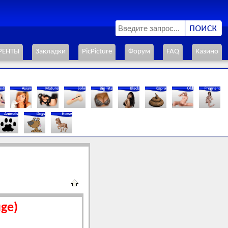
РЕНТЫ
Закладки
PicPicture
Форум
FAQ
Казино
uge)